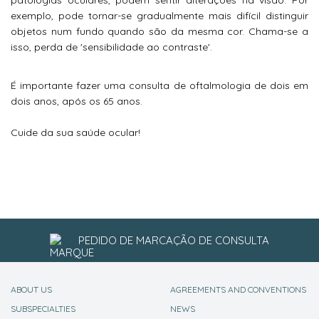
patologias oculares, podem sentir alterações na visão. Por
exemplo, pode tornar-se gradualmente mais difícil distinguir
objetos num fundo quando são da mesma cor. Chama-se a
isso, perda de 'sensibilidade ao contraste'.
É importante fazer uma consulta de oftalmologia de dois em
dois anos, após os 65 anos.
Cuide da sua saúde ocular!
PEDIDO DE MARCAÇÃO DE CONSULTA
ABOUT US
AGREEMENTS AND CONVENTIONS
SUBSPECIALTIES
NEWS